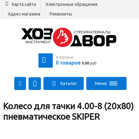
Карта сайта
Электронные обращения
Адрес магазина
Реквизиты
В корзине:
0
товаров
0.00
руб
Каталог
Меню
+375 29 164-00-00
Колесо для тачки 4.00-8 (20х80)
+375 29 564-00-00
Все для стройки
пневматическое SKIPER
Log@hozdvor.by