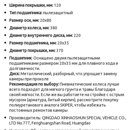
Ширина покрышки, мм:
120
Тип подшипника:
пылезащитный
Размер оси, мм:
20х80
Диаметр колеса, мм:
380
Диаметр внутреннего диска, мм:
220
Размер подшипника, мм:
20х35
Диаметр покрышки, мм:
370
Подшипник
: Оснащено двумя пылезащитными
подшипниками размером 20х35 мм для плавного хода и
долговечности.
Диск:
Металлический, разборный, что упрощает замену
камеры при проколе
Рекомендация по выбору:
Пневматические колеса лучше
всего подходят для мягкого грунта и травы благодаря
своей мягкости. Если же вы работаете на стройке с острым
мусором (арматура, битый кирпич), рассмотрите покупку
полиуретанового аналога SKIPER, чтобы избежать
постоянных ремонтов камеры
Производитель: QINGDAO XINHAOSHUN SPECIAL VEHICLE CO.,
LTD No.777, Fenghuangshan Road, Huangdao