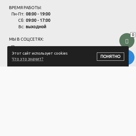
ВРЕМЯ РАБОТЫ:
Пн-Пт:
08:00 - 19:00
Сб:
09:00 - 17:00
Вс:
выходной
0
МЫ В СОЦСЕТЯХ:
Этот сайт использует cookies
ПОНЯТНО
Что это значит?
ПОДПИСАТЬСЯ НА РАССЫЛКУ
ООО "Хоздвор" УНП: 692141437
Магазин "Хоздвор", Минский район, д. Жуков луг, ул. Дорожная
17А/1
Свидетельство 692141437 от 27.06.2019 Выдано Минским
районным исполнительным комитетом.
Регистрация в Торговом реестре РБ: №725717 от 28.08.2024.
1.Номера уполномоченных рассматривать обращения
покупателей в соответствии с законодательством об обращениях
граждан и юридических лиц: Минский районный исполнительный