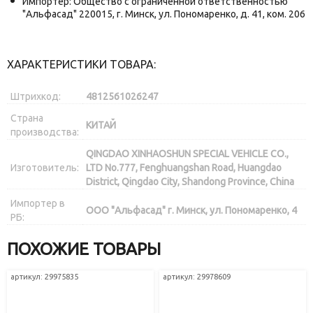
Импортер: Общество с ограниченной ответственностью
"Альфасад" 220015, г. Минск, ул. Пономаренко, д. 41, ком. 206
ХАРАКТЕРИСТИКИ ТОВАРА:
Штрихкод:
4812561026247
Страна
КИТАЙ
производства:
QINGDAO XINHAOSHUN SPECIAL VEHICLE CO.,
Изготовитель:
LTD No.777, Fenghuangshan Road, Huangdao
District, Qingdao City, Shandong Province, China
Импортер в
ООО "Альфасад" г. Минск, ул. Пономаренко, 4
РБ:
ПОХОЖИЕ ТОВАРЫ
артикул: 29975835
артикул: 29978609