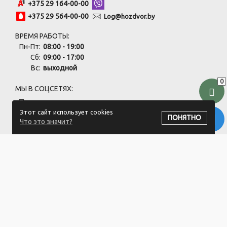
+375 29 164-00-00
+375 29 564-00-00
Log@hozdvor.by
ВРЕМЯ РАБОТЫ:
Пн-Пт:
08:00 - 19:00
Сб:
09:00 - 17:00
Вс:
выходной
0
МЫ В СОЦСЕТЯХ:
Этот сайт использует cookies
ПОНЯТНО
Что это значит?
ПОДПИСАТЬСЯ НА РАССЫЛКУ
ООО "Хоздвор" УНП: 692141437
Магазин "Хоздвор", Минский район, д. Жуков луг, ул. Дорожная
17А/1
Свидетельство 692141437 от 27.06.2019 Выдано Минским
районным исполнительным комитетом.
Регистрация в Торговом реестре РБ: №725717 от 28.08.2024.