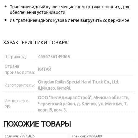
Трапециевидный кузов смещает центр тяжести вниз, для
обеспечения устойчивости
Из трапециевидного кузова легче выгрузить содержимое
ХАРАКТЕРИСТИКИ ТОВАРА:
Штрихкод:
4656756149065
Страна
КИТАЙ
производства:
Qingdao Ruilin Special Hand Truck Co., Ltd.
Изготовитель:
(Циндао, Китай).
ООО "БелАдмиралСтрой", Минская область,
Импортер в
Червенский район, д. Клинок, ул. Минская, 7,
РБ:
корп. Б, ком. 3.
ПОХОЖИЕ ТОВАРЫ
артикул: 29975835
артикул: 29978609