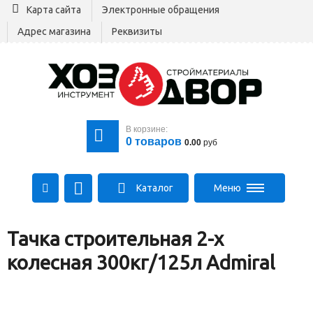
Карта сайта
Электронные обращения
Адрес магазина
Реквизиты
В корзине:
0
товаров
0.00
руб
Каталог
Меню
+375 29 164-00-00
Тачка строительная 2-х
+375 29 564-00-00
Все для стройки
колесная 300кг/125л Admiral
Log@hozdvor.by