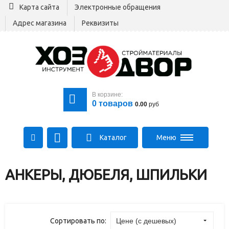
Карта сайта
Электронные обращения
Адрес магазина
Реквизиты
В корзине:
0
товаров
0.00
руб
Каталог
Меню
+375 29 164-00-00
АНКЕРЫ, ДЮБЕЛЯ, ШПИЛЬКИ
+375 29 564-00-00
Все для стройки
Log@hozdvor.by
Сортировать по:
Цене (с дешевых)