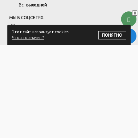
Вс:
выходной
0
МЫ В СОЦСЕТЯХ:
Этот сайт использует cookies
ПОНЯТНО
Что это значит?
ПОДПИСАТЬСЯ НА РАССЫЛКУ
ООО "Хоздвор" УНП: 692141437
Магазин "Хоздвор", Минский район, д. Жуков луг, ул. Дорожная
17А/1
Свидетельство 692141437 от 27.06.2019 Выдано Минским
районным исполнительным комитетом.
Регистрация в Торговом реестре РБ: №725717 от 28.08.2024.
1.Номера уполномоченных рассматривать обращения
покупателей в соответствии с законодательством об обращениях
граждан и юридических лиц: Минский районный исполнительный
комитет, отдел торговли и услуг: +375 17 270-29-14, +375 17 270 33
75.
2.Номер и адрес электронной почты лица, уполномоченного
рассматривать обращения покупателей о нарушении их прав,
предусмотренных законодательством о защите прав