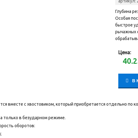
артикул:
Глубина ре
Особая пос
быстрое уд
рычажных о
обрабатыв
Цена:
40.2
В 
тся вместе с хвостовиком, который приобретается отдельно по 
а только в безударном режиме.
орость оборотов:
;