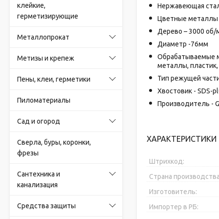
клейкие,
Нержавеющая сталь
герметизирующие
Цветные металлы –
Дерево – 3000 об/
Металлопрокат
Диаметр -76мм
Обрабатываемые м
Метизы и крепеж
металлы, пластик,
Тип режущей части
Пены, клеи, герметики
Хвостовик - SDS-p
Пиломатериалы
Производитель - 
Сад и огород
ХАРАКТЕРИСТИКИ 
Сверла, буры, коронки,
фрезы
Штрихкод:
Сантехника и
Страна производства
канализация
Изготовитель:
Средства защиты
Импортер в РБ: