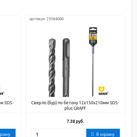
артикул: 23364000
мм SDS-
Сверло (бур) по бетону 12x150x210мм SDS-
plus GRAFF
7.38
руб.
орзину
В корзину