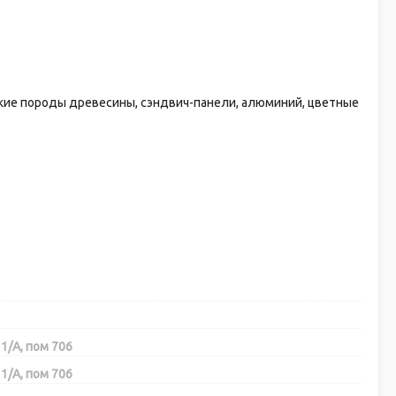
кие породы древесины, сэндвич-панели, алюминий, цветные
1/А, пом 706
1/А, пом 706