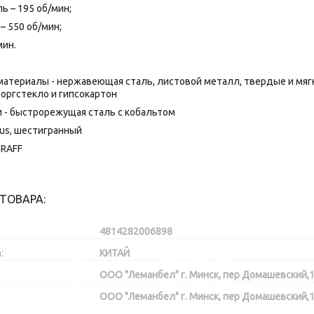
 – 195 об/мин;
 550 об/мин;
мин.
атериалы - нержавеющая сталь, листовой металл, твердые и мяг
 оргстекло и гипсокартон
 - быстрорежущая сталь с кобальтом
lus, шестигранный
GRAFF
ТОВАРА:
4814282006898
:
КИТАЙ
ООО "Леманбел" г. Минск, пер Домашевский,1
ООО "Леманбел" г. Минск, пер Домашевский,1