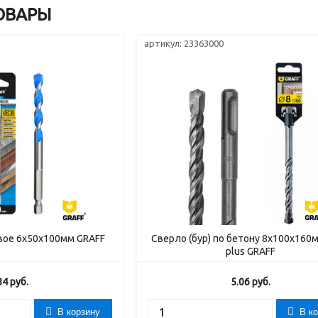
ОВАРЫ
артикул: 23363000
вое 6x50x100мм GRAFF
Сверло (бур) по бетону 8x100x160
plus GRAFF
84
руб.
5.06
руб.
В корзину
В к