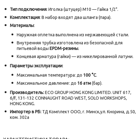
Тип подключения
: Иголка (штуцер) M10 — Гайка 1/2".
Комплектация
: В набор входят два шланга (пара).
Материалы
:
Наружная оплетка выполнена из нержавеющей стали.
Внутренняя трубка изготовлена из безопасной для
питьевой воды
EPDM-резины
.
Концевая арматура (гайки) — из никелированной латуни.
Параметры эксплуатации
:
Максимальная температура: до
100 °C
.
Максимальное давление: до
16 атм
(бар).
Производитель:
ECO GROUP HONG KONG LIMITED. UNIT 617,
6/F, 131-132 CONNAUGHT ROAD WEST, SOLO WORKSHOPS,
HONG KONG.
Импортер в РБ:
ТД Комплект ООО, г. Минск,ул. Кнорина, д.50,
ком. 302а