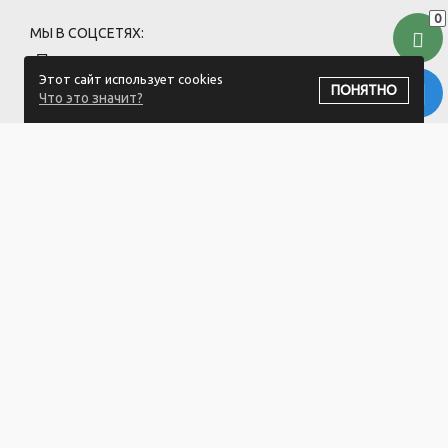
0
МЫ В СОЦСЕТЯХ:
Этот сайт использует cookies
ПОНЯТНО
Что это значит?
ПОДПИСАТЬСЯ НА РАССЫЛКУ
ООО "Хоздвор" УНП: 692141437
Магазин "Хоздвор", Минский район, д. Жуков луг, ул. Дорожная
17А/1
Свидетельство 692141437 от 27.06.2019 Выдано Минским
районным исполнительным комитетом.
Регистрация в Торговом реестре РБ: №725717 от 28.08.2024.
1.Номера уполномоченных рассматривать обращения
покупателей в соответствии с законодательством об обращениях
граждан и юридических лиц: Минский районный исполнительный
комитет, отдел торговли и услуг: +375 17 270-29-14, +375 17 270 33
75.
2.Номер и адрес электронной почты лица, уполномоченного
рассматривать обращения покупателей о нарушении их прав,
предусмотренных законодательством о защите прав
потребителей: +375 29 564 00 00, Hozdvor-Log@3planet.by