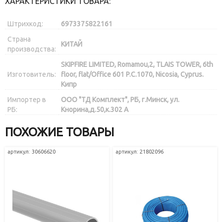
ХАРАКТЕРИСТИКИ ТОВАРА:
Штрихкод:
6973375822161
Страна
КИТАЙ
производства:
SKIPFIRE LIMITED, Romamou,2, TLAIS TOWER, 6th
Изготовитель:
floor, flat/Office 601 P.C.1070, Nicosia, Cyprus.
Кипр
Импортер в
ООО "ТД Комплект", РБ, г.Минск, ул.
РБ:
Кнорина,д.50,к.302 А
ПОХОЖИЕ ТОВАРЫ
артикул: 30606620
артикул: 21802096