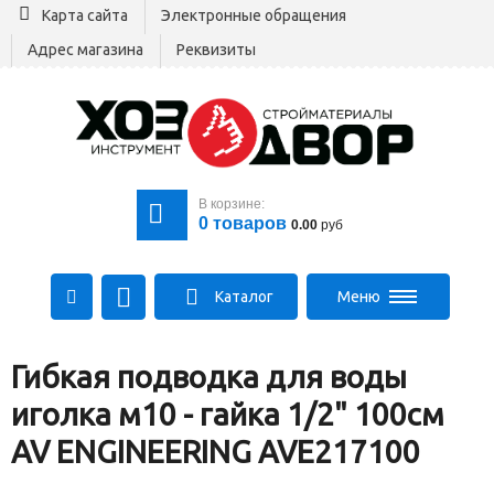
Карта сайта
Электронные обращения
Адрес магазина
Реквизиты
В корзине:
0
товаров
0.00
руб
Каталог
Меню
+375 29 164-00-00
Гибкая подводка для воды
+375 29 564-00-00
Все для стройки
иголка м10 - гайка 1/2" 100см
Log@hozdvor.by
AV ENGINEERING AVE217100