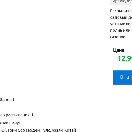
артикул:
Распылите
садовый д
устанавлив
полив или 
газонов.
Цена:
12.9
В 
Standart
ов распыления: 1
лива: круг
D", Грин Сор Гарден Тулс, Чэзян, Китай