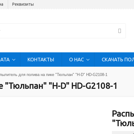
на
Реквизиты
ЛАТА
КОНТАКТЫ
О НАС
СКАЧАТЬ ПО
пылитель для полива на пике "Тюльпан" "H-D" HD-G2108-1
е "Тюльпан" "H-D" HD-G2108-1
Распы
"Тюль