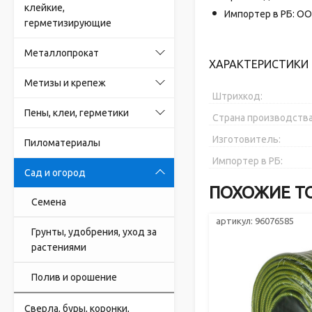
клейкие,
Импортер в РБ: ОО
герметизирующие
Металлопрокат
ХАРАКТЕРИСТИКИ 
Метизы и крепеж
Штрихкод:
Пены, клеи, герметики
Страна производства
Изготовитель:
Пиломатериалы
Импортер в РБ:
Сад и огород
ПОХОЖИЕ Т
Семена
артикул: 96076585
Грунты, удобрения, уход за
растениями
Полив и орошение
Сверла, буры, коронки,