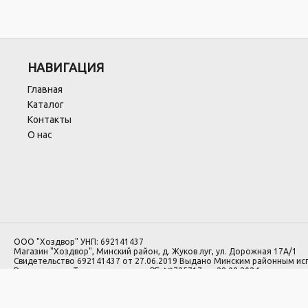
НАВИГАЦИЯ
Главная
Каталог
Контакты
О нас
ООО "Хоздвор" УНП: 692141437
Магазин "Хоздвор", Минский район, д. Жуков луг, ул. Дорожная 17А/1
Свидетельство 692141437 от 27.06.2019 Выдано Минским районным и
Регистрация в Торговом реестре РБ: №725717 от 28.08.2024.
1.Номера уполномоченных рассматривать обращения покупателей в с
лиц: Минский районный исполнительный комитет, отдел торговли и услуг:
2.Номер и адрес электронной почты лица, уполномоченного рассматр