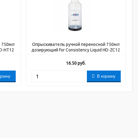
й 750мл
Опрыскиватель ручной переносной 750мл
HD-HT12
дозирующий for Consistency Liquid HD-ZC12
16.50
руб.
орзину
В корзину