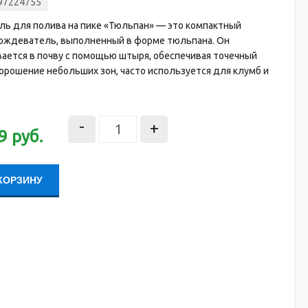
97224755
ль для полива на пике «Тюльпан» — это компактный
ождеватель, выполненный в форме тюльпана. Он
ается в почву с помощью штыря, обеспечивая точечный
орошение небольших зон, часто используется для клумб и
-
+
9
руб.
КОРЗИНУ