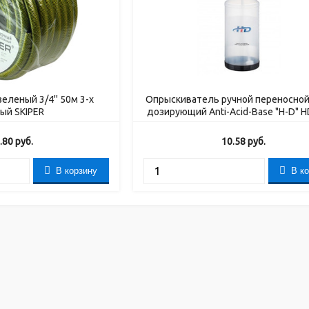
еленый 3/4'' 50м 3-х
Опрыскиватель ручной переносно
ый SKIPER
дозирующий Anti-Acid-Base "H-D" 
.80
руб.
10.58
руб.
В корзину
В к