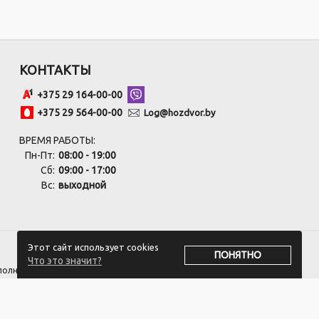
КОНТАКТЫ
+375 29 164-00-00
+375 29 564-00-00
Log@hozdvor.by
ВРЕМЯ РАБОТЫ:
Пн-Пт:
08:00 - 19:00
Сб:
09:00 - 17:00
Вс:
выходной
Этот сайт использует cookies
ПОНЯТНО
Что это значит?
сполнительным комитетом.
оответствии с законодательством об обращениях граждан и юридических
 +375 17 270-29-14, +375 17 270 33 75.
ивать обращения покупателей о нарушении их прав, предусмотренных