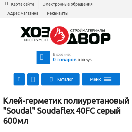
Карта сайта
Электронные обращения
Адрес магазина
Реквизиты
В корзине:
0
товаров
0.00
руб
Каталог
Меню
+375 29 164-00-00
Клей-герметик полиуретановый
+375 29 564-00-00
Все для стройки
"Soudal" Soudaflex 40FC серый
Log@hozdvor.by
600мл