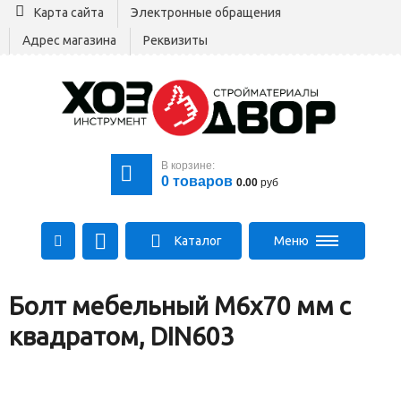
Карта сайта
Электронные обращения
Адрес магазина
Реквизиты
В корзине:
0
товаров
0.00
руб
Каталог
Меню
+375 29 164-00-00
Болт мебельный М6х70 мм с
+375 29 564-00-00
Все для стройки
квадратом, DIN603
Log@hozdvor.by