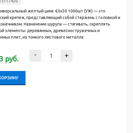
15117420
ниверсальный желтый цинк 4,0х30 1000шт (УЖ) — это
ский крепеж, представляющий собой стержень с головкой и
онечником. Назначение шурупа — стягивать, скреплять
ой элементы: деревянных, древесностружечных и
нных плит, из тонкого листового металла
-
+
3
руб.
КОРЗИНУ