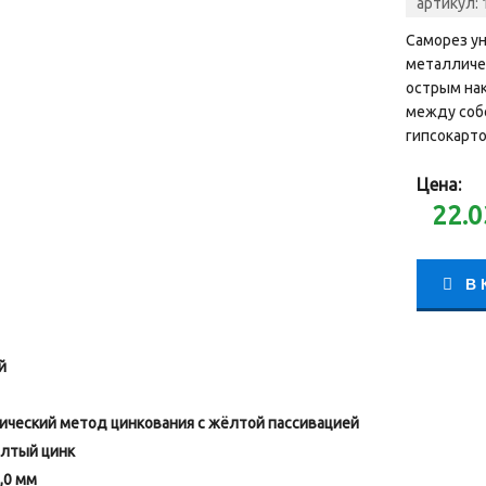
артикул:
Саморез у
металличе
острым нак
между соб
гипсокарто
Цена:
22.0
В 
й
ический метод цинкования с жёлтой пассивацией
лтый цинк
,0 мм