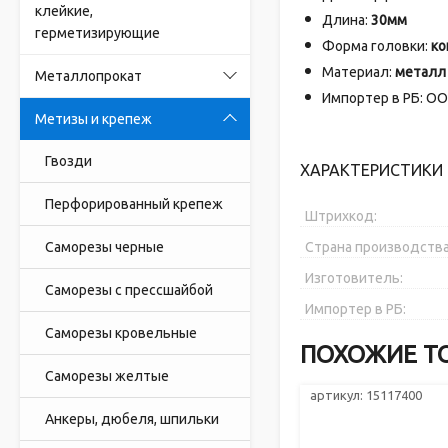
клейкие,
Длина:
30мм
герметизирующие
Форма головки:
ко
Материал:
металл
Металлопрокат
Импортер в РБ: ООО
Метизы и крепеж
Гвозди
ХАРАКТЕРИСТИКИ 
Перфорированный крепеж
Штрихкод:
Саморезы черные
Страна производства
Изготовитель:
Саморезы с прессшайбой
Импортер в РБ:
Саморезы кровельные
ПОХОЖИЕ Т
Саморезы желтые
артикул: 15117400
Анкеры, дюбеля, шпильки