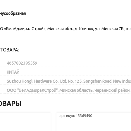
нусообразная
 «БелАдмиралСтрой», Минская обл., д. Клинок, ул. Минская 7Б., ко
ТОВАРА:
4657802395559
:
КИТАЙ
Suzhou Hongli Hardware Co., Ltd. No. 125, Songshan Road, New Indus
ООО "БелАдмиралСтрой", Минская область, Червенский район, д. К
ОВАРЫ
артикул: 13369490