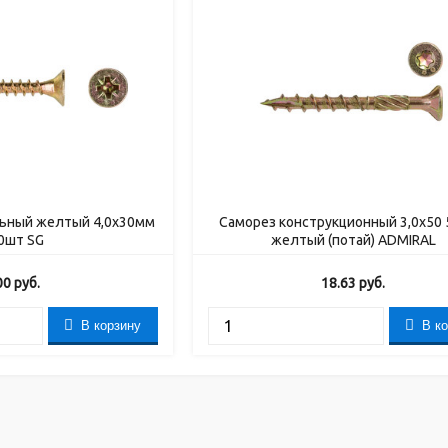
льный желтый 4,0х30мм
Саморез конструкционный 3,0х50
0шт SG
желтый (потай) ADMIRAL
00
руб.
18.63
руб.
В корзину
В к