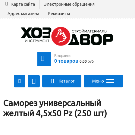
Карта сайта
Электронные обращения
Адрес магазина
Реквизиты
В корзине:
0
товаров
0.00
руб
Каталог
Меню
+375 29 164-00-00
Саморез универсальный
+375 29 564-00-00
Все для стройки
желтый 4,5х50 Pz (250 шт)
Log@hozdvor.by