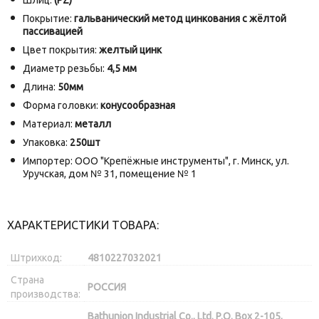
Покрытие:
гальванический метод цинкования с жёлтой
пассивацией
Цвет покрытия:
желтый цинк
Диаметр резьбы:
4,5 мм
Длина:
50мм
Форма головки:
конусообразная
Материал:
металл
Упаковка:
250шт
Импортер: ООО "Крепёжные инструменты", г. Минск, ул.
Уручская, дом № 31, помещение № 1
ХАРАКТЕРИСТИКИ ТОВАРА:
Штрихкод:
4810227032021
Страна
РОССИЯ
производства:
Bathunion Industrial Co., Ltd. P.O. Box 2-105,