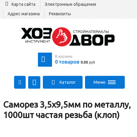
Карта сайта
Электронные обращения
Адрес магазина
Реквизиты
В корзине:
0
товаров
0.00
руб
Каталог
Меню
+375 29 164-00-00
Саморез 3,5х9,5мм по металлу,
+375 29 564-00-00
Все для стройки
1000шт частая резьба (клоп)
Log@hozdvor.by