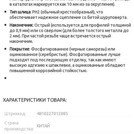
в каталогах маркируется как 10 мм из-за округления).
Тип шлица
: PH2 (обычный крестообразный), что
обеспечивает надежное сцепление со битой шуруповерта.
Наконечник
: Острый (используется для профилей толщиной
до 0,9 мм) или со сверлом (для более толстого металла до
2 мм). При частой резьбе чаще встречается острый
наконечник.
Покрытие
: Фосфатированное (черные саморезы) или
оцинкованное (серебристые). Фосфатированные лучше
подходят под последующую отделку, так как имеют
высокую адгезию к шпаклевке, а оцинкованные обладают
повышенной коррозийной стойкостью.
ХАРАКТЕРИСТИКИ ТОВАРА:
Штрихкод:
4810227012085
Страна
КИТАЙ
производства: