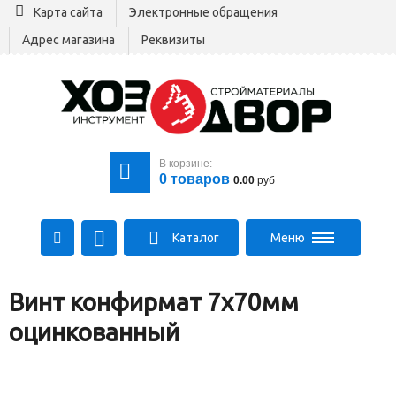
Карта сайта
Электронные обращения
Адрес магазина
Реквизиты
В корзине:
0
товаров
0.00
руб
Каталог
Меню
+375 29 164-00-00
Винт конфирмат 7х70мм
+375 29 564-00-00
Все для стройки
оцинкованный
Log@hozdvor.by