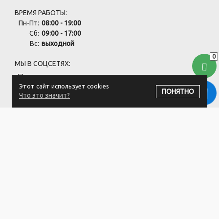
ВРЕМЯ РАБОТЫ:
Пн-Пт:
08:00 - 19:00
Сб:
09:00 - 17:00
Вс:
выходной
0
МЫ В СОЦСЕТЯХ:
Этот сайт использует cookies
ПОНЯТНО
Что это значит?
ПОДПИСАТЬСЯ НА РАССЫЛКУ
ООО "Хоздвор" УНП: 692141437
Магазин "Хоздвор", Минский район, д. Жуков луг, ул. Дорожная
17А/1
Свидетельство 692141437 от 27.06.2019 Выдано Минским
районным исполнительным комитетом.
Регистрация в Торговом реестре РБ: №725717 от 28.08.2024.
1.Номера уполномоченных рассматривать обращения
покупателей в соответствии с законодательством об обращениях
граждан и юридических лиц: Минский районный исполнительный