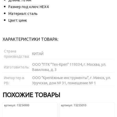
Размер под ключ: HEX4
Материал: сталь
Цвет: цинк
ХАРАКТЕРИСТИКИ ТОВАРА:
Страна
КИТАЙ
производства:
ООО "ПТК "Тех-Креп" 119334, г. Москва, ул.
Изготовитель:
Вавилова, д. 3
Импортер в
ООО "Крепёжные инструменты", г. Минск, ул.
РБ:
Уручская, дом № 31, помещение № 1
ПОХОЖИЕ ТОВАРЫ
артикул: 15254900
артикул: 15255010