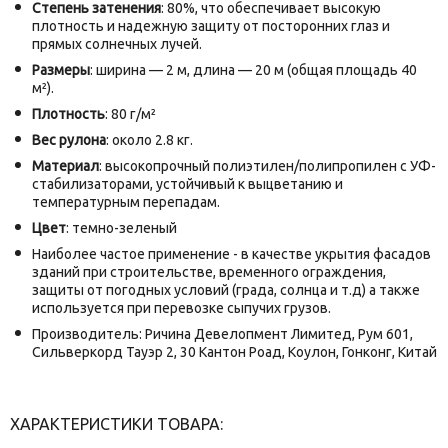
Степень затенения
: 80%, что обеспечивает высокую
плотность и надежную защиту от посторонних глаз и
прямых солнечных лучей.
Размеры
: ширина — 2 м, длина — 20 м (общая площадь 40
м²).
Плотность
: 80 г/м²
Вес рулона
: около 2.8 кг.
Материал
: высокопрочный полиэтилен/полипропилен с УФ-
стабилизаторами, устойчивый к выцветанию и
температурным перепадам.
Цвет
: темно-зеленый
Наиболее частое применение - в качестве укрытия фасадов
зданий при строительстве, временного ограждения,
защиты от погодных условий (града, солнца и т.д) а также
используется при перевозке сыпучих грузов.
Производитель: Ричина Девелопмент Лимитед, Рум 601,
Сильверкорд Тауэр 2, 30 Кантон Роад, Коулон, Гонконг, Китай
ХАРАКТЕРИСТИКИ ТОВАРА: