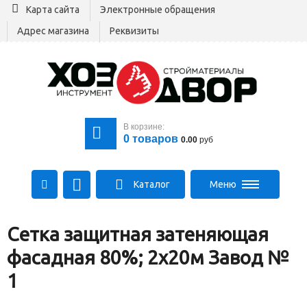
Карта сайта
Электронные обращения
Адрес магазина
Реквизиты
В корзине:
0
товаров
0.00
руб
Каталог
Меню
+375 29 164-00-00
Сетка защитная затеняющая
+375 29 564-00-00
Все для стройки
фасадная 80%; 2х20м Завод №
Log@hozdvor.by
1