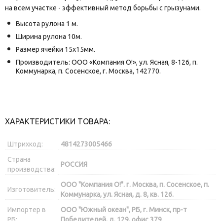
на всем участке - эффективный метод борьбы с грызунами.
Высота рулона 1 м.
Ширина рулона 10м.
Размер ячейки 15х15мм.
Производитель: ООО «Компания О!», ул. Ясная, 8-126, п.
Коммунарка, п. Сосенское, г. Москва, 142770.
ХАРАКТЕРИСТИКИ ТОВАРА:
Штрихкод:
4814273005466
Страна
РОССИЯ
производства:
ООО "Компания О!". г. Москва, п. Сосенское, п.
Изготовитель:
Коммунарка, ул. Ясная, д. 8, кв. 126.
Импортер в
ООО "Южный океан", РБ, г. Минск, пр-т
РБ:
Победителей, д. 129, офис 379