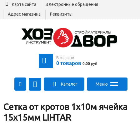
Карта сайта
Электронные обращения
Адрес магазина
Реквизиты
В корзине:
0
товаров
0.00
руб
Каталог
Меню
+375 29 164-00-00
Сетка от кротов 1х10м ячейка
+375 29 564-00-00
Все для стройки
15х15мм LIHTAR
Log@hozdvor.by