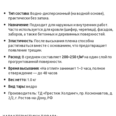
Тип состава
: Водно-дисперсионный (на водной основе),
практически без запаха.
Назначение
: Подходит для наружных и внутренних работ.
Часто используется для кровли (шифер, черепица), фасадов,
заборов, а также бетонных и деревянных поверхностей.
Эластичность
: После высыхания пленка способна
растягиваться вместе с основанием, что предотвращает
появление трещин.
Расход
: В среднем составляет
200–250 г/м²
на один слой по
прогрунтованной поверхности.
Время высыхания
: «На отлип» занимает 1–3 часа, полное
отверждение — до 48 часов
Вес нетто:
1.0 кг
Вид тары:
ведро
Производитель: ТД «Престиж Холдинг», пр. Космонавтов, д.
2/2, г. Ростов-на-Дону, РФ