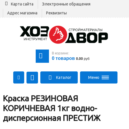
Карта сайта
Электронные обращения
Адрес магазина
Реквизиты
В корзине:
0
товаров
0.00
руб
Каталог
Меню
+375 29 164-00-00
Краска РЕЗИНОВАЯ
+375 29 564-00-00
Все для стройки
КОРИЧНЕВАЯ 1кг водно-
Log@hozdvor.by
дисперсионная ПРЕСТИЖ