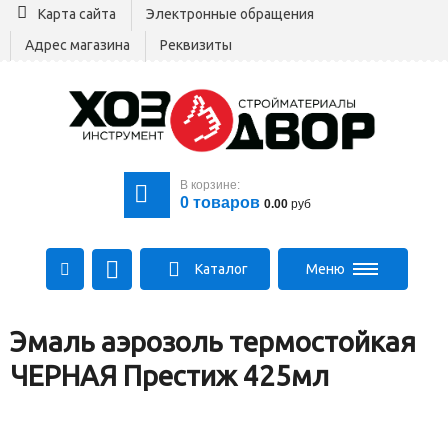
Карта сайта
Электронные обращения
Адрес магазина
Реквизиты
В корзине:
0
товаров
0.00
руб
Каталог
Меню
+375 29 164-00-00
Эмаль аэрозоль термостойкая
+375 29 564-00-00
Все для стройки
ЧЕРНАЯ Престиж 425мл
Log@hozdvor.by