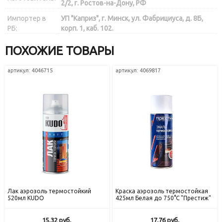
2/2, г. Ростов-на-Дону, РФ
Импортер в
УП "Каприз", г. Минск, ул. Фабрициуса, д. 8Б,
РБ:
корп. 1, каб. 102.
ПОХОЖИЕ ТОВАРЫ
артикул: 4046715
артикул: 4069817
Лак аэрозоль термостойкий
Краска аэрозоль термостойкая
520мл KUDO
425мл Белая до 750°С "Престиж"
15.32
руб.
17.76
руб.