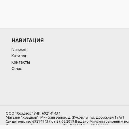
НАВИГАЦИЯ
Главная
Каталог
Контакты
О нас
ООО "Хоздвор" УНП: 692141437
Магазин "Хоздвор", Минский район, д. Жуков луг, ул. Дорожная 17А/1
Свидетельство 692141437 от 27.06.2019 Выдано Минским районным и
Регистрация в Торговом реестре РБ: №725717 от 28.08.2024.