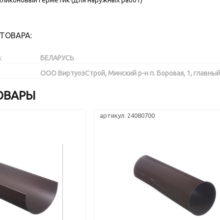
иликоновый герметик (для наружных работ)
ТОВАРА:
:
БЕЛАРУСЬ
ООО ВиртуозСтрой, Минский р-н п. Боровая, 1, главный
ОВАРЫ
артикул: 24080700