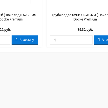
ый (Шоколад) D=120мм
Труба водосточная D=85мм (Шокол
Docke Premium
Docke Premium
.22
руб.
29.32
руб.
В корзину
В к