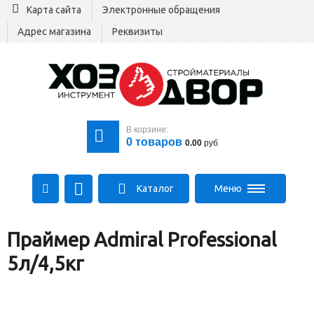
Карта сайта
Электронные обращения
Адрес магазина
Реквизиты
В корзине:
0
товаров
0.00
руб
Каталог
Меню
+375 29 164-00-00
Праймер Admiral Professional
+375 29 564-00-00
Все для стройки
5л/4,5кг
Log@hozdvor.by