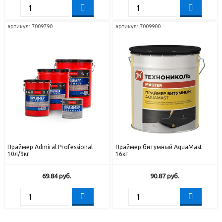
артикул: 7009790
артикул: 7009900
Праймер Admiral Professional
Праймер битумный AquaMast
10л/9кг
16кг
69.84
руб.
90.87
руб.