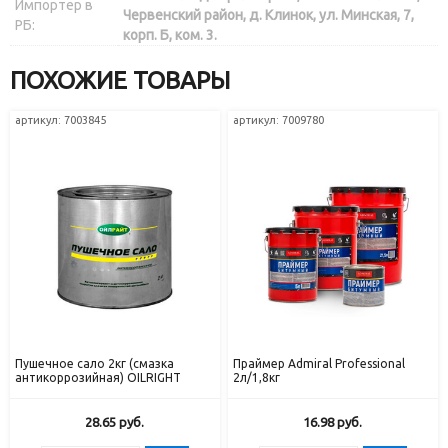
Импортер в
Червенский район, д. Клинок, ул. Минская, 7,
РБ:
корп. Б, ком. 3.
ПОХОЖИЕ ТОВАРЫ
артикул: 7003845
артикул: 7009780
Пушечное сало 2кг (смазка
Праймер Admiral Professional
антикоррозийная) OILRIGHT
2л/1,8кг
28.65
руб.
16.98
руб.