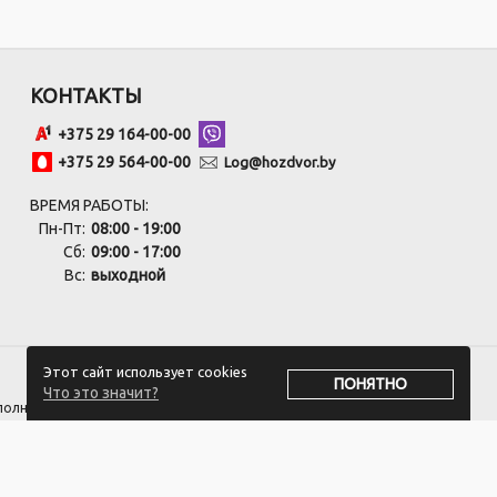
КОНТАКТЫ
+375 29 164-00-00
+375 29 564-00-00
Log@hozdvor.by
ВРЕМЯ РАБОТЫ:
Пн-Пт:
08:00 - 19:00
Сб:
09:00 - 17:00
Вс:
выходной
Этот сайт использует cookies
ПОНЯТНО
Что это значит?
сполнительным комитетом.
оответствии с законодательством об обращениях граждан и юридических
 +375 17 270-29-14, +375 17 270 33 75.
ивать обращения покупателей о нарушении их прав, предусмотренных
ozdvor-Log@3planet.by