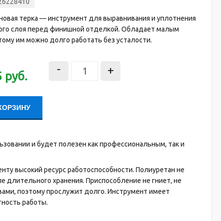
26228410
новая терка — инструмент для выравнивания и уплотнения
ого слоя перед финишной отделкой. Обладает малым
тому им можно долго работать без усталости.
-
+
5
руб.
КОРЗИНУ
ьзовании и будет полезен как профессиональным, так и
менту высокий ресурс работоспособности. Полиуретан не
ле длительного хранения. Приспособление не гниет, не
вами, поэтому прослужит долго. Инструмент имеет
тность работы.