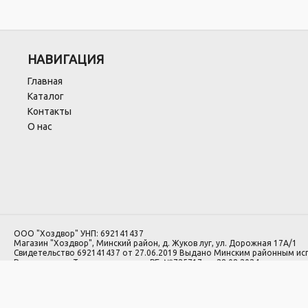
НАВИГАЦИЯ
Главная
Каталог
Контакты
О нас
ООО "Хоздвор" УНП: 692141437
Магазин "Хоздвор", Минский район, д. Жуков луг, ул. Дорожная 17А/1
Свидетельство 692141437 от 27.06.2019 Выдано Минским районным и
Регистрация в Торговом реестре РБ: №725717 от 28.08.2024.
1.Номера уполномоченных рассматривать обращения покупателей в с
лиц: Минский районный исполнительный комитет, отдел торговли и услуг:
2.Номер и адрес электронной почты лица, уполномоченного рассматр
законодательством о защите прав потребителей: +375 29 564 00 00, H