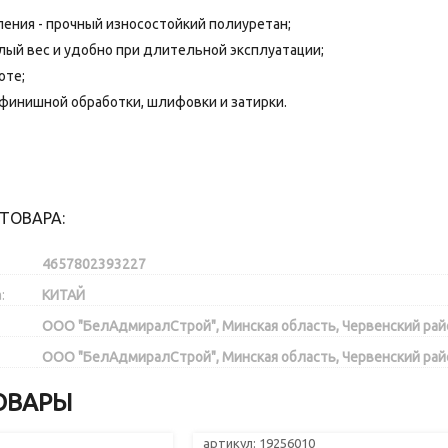
ения - прочный износостойкий полиуретан;
ый вес и удобно при длительной эксплуатации;
оте;
финишной обработки, шлифовки и затирки.
ТОВАРА:
4657802393227
:
КИТАЙ
ООО "БелАдмиралСтрой", Минская область, Червенский район, д
ООО "БелАдмиралСтрой", Минская область, Червенский район, д
ОВАРЫ
артикул: 19256010