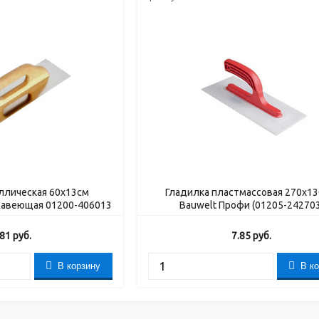
ллическая 60x13см
Гладилка пластмассовая 270х1
жавеющая 01200-406013
Bauwelt Профи (01205-242703
.81
руб.
7.85
руб.
В корзину
В к