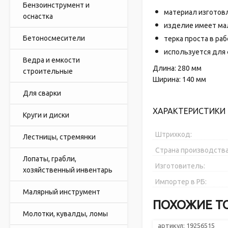
Бензоинструмент и
материал изготовл
оснастка
изделие имеет мал
Бетоносмесители
терка проста в раб
используется для 
Ведра и емкости
Длина: 280 мм
строительные
Ширина: 140 мм
Для сварки
ХАРАКТЕРИСТИКИ 
Круги и диски
Штрихкод:
Лестницы, стремянки
Страна производства
Лопаты, грабли,
Изготовитель:
хозяйственный инвентарь
Импортер в РБ:
Малярный инструмент
ПОХОЖИЕ Т
Молотки, кувалды, ломы
артикул: 19256515