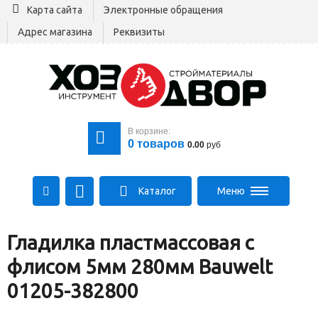
Карта сайта
Электронные обращения
Адрес магазина
Реквизиты
В корзине:
0
товаров
0.00
руб
Каталог
Меню
+375 29 164-00-00
Гладилка пластмассовая с
+375 29 564-00-00
Все для стройки
флисом 5мм 280мм Bauwelt
Log@hozdvor.by
01205-382800