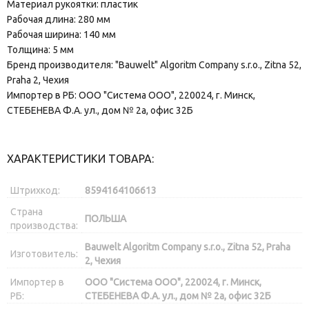
Материал рукоятки: пластик
Рабочая длина: 280 мм
Рабочая ширина: 140 мм
Толщина: 5 мм
Бренд производителя: "Bauwelt" Algoritm Company s.r.o., Zitna 52,
Praha 2, Чехия
Импортер в РБ: ООО "Система ООО", 220024, г. Минск,
СТЕБЕНЕВА Ф.А. ул., дом № 2а, офис 32Б
ХАРАКТЕРИСТИКИ ТОВАРА:
Штрихкод:
8594164106613
Страна
ПОЛЬША
производства:
Bauwelt Algoritm Company s.r.o., Zitna 52, Praha
Изготовитель:
2, Чехия
Импортер в
ООО "Система ООО", 220024, г. Минск,
РБ:
СТЕБЕНЕВА Ф.А. ул., дом № 2а, офис 32Б