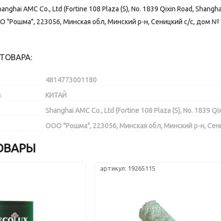
ghai AMC Co., Ltd (Fortine 108 Plaza (S), No. 1839 Qixin Road, Shangha
О "Рошма", 223056, Минская обл, Минский р-н, Сеницкий с/с, дом №
ТОВАРА:
4814773001180
:
КИТАЙ
Shanghai AMC Co., Ltd (Fortine 108 Plaza (S), No. 1839 Qi
ООО "Рошма", 223056, Минская обл, Минский р-н, Сен
ОВАРЫ
артикул: 19265115