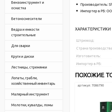
Бензоинструмент и
Производитель: Shan
оснастка
Импортер в РБ: ОО
Бетоносмесители
ХАРАКТЕРИСТИКИ 
Ведра и емкости
строительные
Штрихкод:
Для сварки
Страна производства
Изготовитель:
Круги и диски
Импортер в РБ:
Лестницы, стремянки
ПОХОЖИЕ Т
Лопаты, грабли,
хозяйственный инвентарь
артикул: 7086790
Малярный инструмент
Молотки, кувалды, ломы