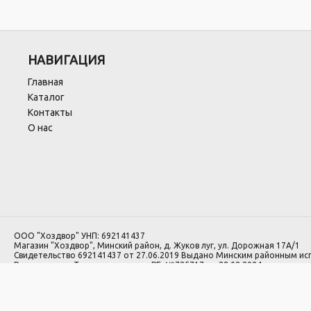
НАВИГАЦИЯ
Главная
Каталог
Контакты
О нас
ООО "Хоздвор" УНП: 692141437
Магазин "Хоздвор", Минский район, д. Жуков луг, ул. Дорожная 17А/1
Свидетельство 692141437 от 27.06.2019 Выдано Минским районным и
Регистрация в Торговом реестре РБ: №725717 от 28.08.2024.
1.Номера уполномоченных рассматривать обращения покупателей в с
лиц: Минский районный исполнительный комитет, отдел торговли и услуг:
2.Номер и адрес электронной почты лица, уполномоченного рассматр
законодательством о защите прав потребителей: +375 29 564 00 00, H