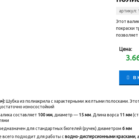
артикул:
Этот вали
покраски 
позволяет 
Цена:
3.6
В 
»):
Шубка из полиакрила с характерными желтыми полосками. Этот
 достаточно износостойкий
алика составляет
100 мм
, диаметр —
15 мм
. Длина ворса
11 мм
(ст
тями
едназначен для стандартных бюгелей (ручек) диаметром
6 мм
 всего подходит для работы с
водно-дисперсионными красками
,