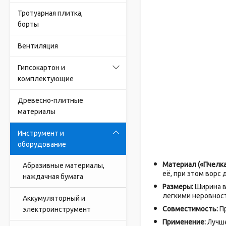
Тротуарная плитка,
борты
Вентиляция
Гипсокартон и
комплектующие
Древесно-плитные
материалы
Инструмент и
оборудование
Материал («Пчелка
Абразивные материалы,
её, при этом ворс
наждачная бумага
Размеры:
Ширина в
легкими неровнос
Аккумуляторный и
Совместимость:
Пр
электроинструмент
Применение:
Лучше