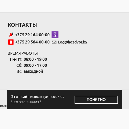
КОНТАКТЫ
+375 29 164-00-00
+375 29 564-00-00
Log@hozdvor.by
ВРЕМЯ РАБОТЫ:
Пн-Пт:
08:00 - 19:00
Сб:
09:00 - 17:00
Вс:
выходной
Этот сайт использует cookies
ПОНЯТНО
Что это значит?
сполнительным комитетом.
оответствии с законодательством об обращениях граждан и юридических
 +375 17 270-29-14, +375 17 270 33 75.
ивать обращения покупателей о нарушении их прав, предусмотренных
ozdvor-Log@3planet.by