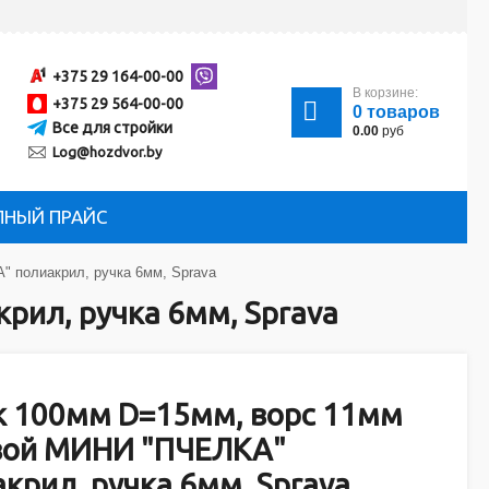
+375 29 164-00-00
В корзине:
+375 29 564-00-00
0
товаров
Все для стройки
0.00
руб
Log@hozdvor.by
ЛНЫЙ ПРАЙС
 полиакрил, ручка 6мм, Sprava
ил, ручка 6мм, Sprava
к 100мм D=15мм, ворс 11мм
вой МИНИ "ПЧЕЛКА"
крил, ручка 6мм, Sprava