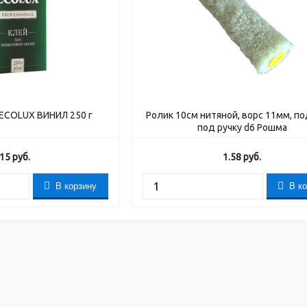
 ECOLUX ВИНИЛ 250 г
Ролик 10см нитяной, ворс 11мм, по
под ручку d6 Рошма
.15
руб.
1.58
руб.
В корзину
В к