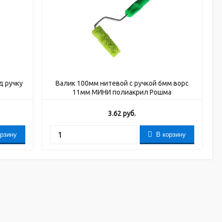
д ручку
Валик 100мм нитевой с ручкой 6мм ворс
11мм МИНИ полиакрил Рошма
3.62
руб.
орзину
В корзину