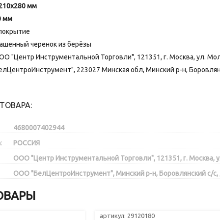
210х280 мм
0 мм
покрытие
ашенный черенок из берёзы
О "Центр Инструментальной Торговли", 121351, г. Москва, ул. Моло
ЦентроИнструмент", 223027 Минская обл, Минский р-н, Боровлянский
ТОВАРА:
4680007402944
:
РОССИЯ
ООО "Центр Инструментальной Торговли", 121351, г. Москва, ул
ООО "БелЦентроИнструмент", Минский р-н, Боровлянский с/с, д. 
ОВАРЫ
артикул: 29120180