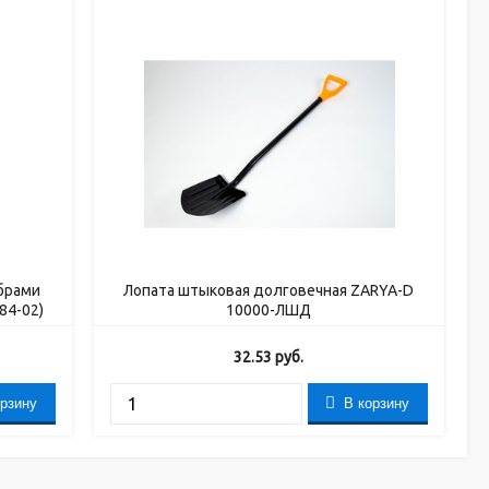
брами
Лопата штыковая долговечная ZARYA-D
84-02)
10000-ЛШД
32.53
руб.
орзину
В корзину