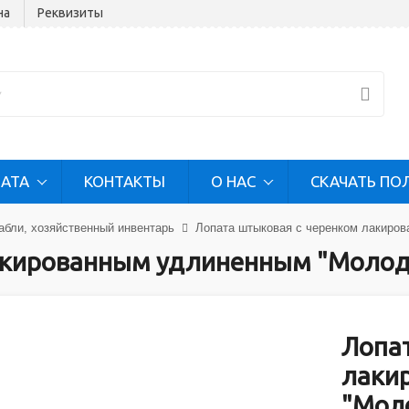
на
Реквизиты
ЛАТА
КОНТАКТЫ
О НАС
СКАЧАТЬ ПО
абли, хозяйственный инвентарь
Лопата штыковая с черенком лакиро
акированным удлиненным "Молод
Лопа
лаки
"Мол