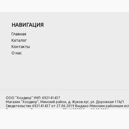
НАВИГАЦИЯ
Главная
Каталог
Контакты
О нас
ООО "Хоздвор" УНП: 692141437
Магазин "Хоздвор", Минский район, д. Жуков луг, ул. Дорожная 17А/1
Свидетельство 692141437 от 27.06.2019 Выдано Минским районным и
Регистрация в Торговом реестре РБ: №725717 от 28.08.2024.
1.Номера уполномоченных рассматривать обращения покупателей в с
лиц: Минский районный исполнительный комитет, отдел торговли и услуг:
2.Номер и адрес электронной почты лица, уполномоченного рассматр
законодательством о защите прав потребителей: +375 29 564 00 00, H