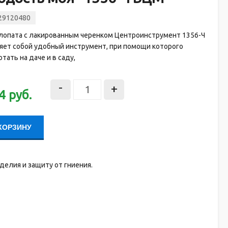
29120480
лопата с лакированным черенком Центроинструмент 1356-Ч
яет собой удобный инструмент, при помощи которого
тать на даче и в саду,
-
+
4
руб.
КОРЗИНУ
елия и защиту от гниения.