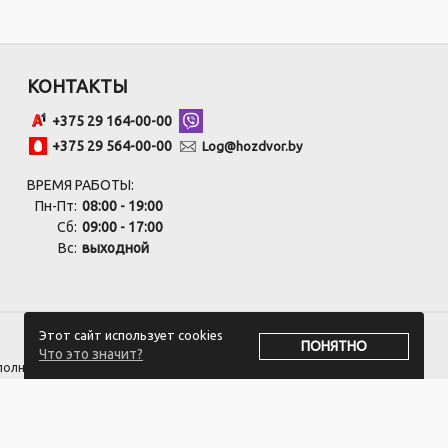
КОНТАКТЫ
+375 29 164-00-00
+375 29 564-00-00
Log@hozdvor.by
ВРЕМЯ РАБОТЫ:
Пн-Пт:
08:00 - 19:00
Сб:
09:00 - 17:00
Вс:
выходной
Этот сайт использует cookies
ПОНЯТНО
Что это значит?
сполнительным комитетом.
оответствии с законодательством об обращениях граждан и юридических
 +375 17 270-29-14, +375 17 270 33 75.
ивать обращения покупателей о нарушении их прав, предусмотренных
ozdvor-Log@3planet.by