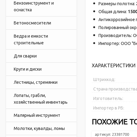
Бензоинструмент и
Размеры полотна:
оснастка
Общая длина:
150
Антикоррозийное 
Бетоносмесители
Полированный окр
Производитель: ОО
Ведра и емкости
строительные
Импортер: ООО "Бел
Для сварки
ХАРАКТЕРИСТИКИ 
Круги и диски
Штрихкод:
Лестницы, стремянки
Страна производства
Лопаты, грабли,
Изготовитель:
хозяйственный инвентарь
Импортер в РБ:
Малярный инструмент
ПОХОЖИЕ Т
Молотки, кувалды, ломы
артикул: 23381700