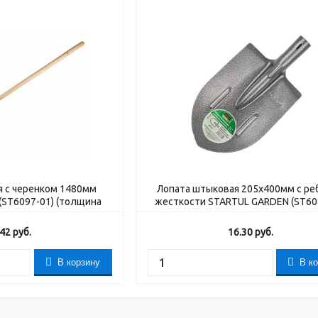
я с черенком 1480мм
Лопата штыковая 205х400мм с ре
(ST6097-01) (толщина
жесткости STARTUL GARDEN (ST60
на 1.60мм)
.42
руб.
16.30
руб.
В корзину
В к