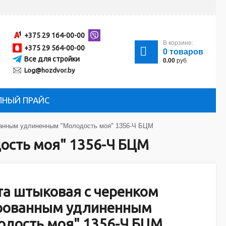
+375 29 164-00-00
В корзине:
+375 29 564-00-00
0
товаров
Все для стройки
0.00
руб
Log@hozdvor.by
ЛНЫЙ ПРАЙС
ванным удлиненным "Молодость моя" 1356-Ч БЦМ
ость моя" 1356-Ч БЦМ
та штыковая с черенком
рованным удлиненным
одость моя" 1356-Ч БЦМ