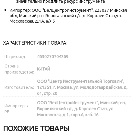
значительно продлить ресурс инструмента
Импортер: ООО "БелЦентроИнструмент", 223027 Минская
обл, Минский р-н, Боровлянский с/с, д. Королев Стан,ул.
Московская, д.1А, а/я 5
ХАРАКТЕРИСТИКИ ТОВАРА:
Штрихкод:
4630270704269
Страна
КИТАЙ
производства:
ООО "Центр Инструментальной Торговли",
Изготовитель:
121351, г. Москва, ул. Молодогвардейская, д.
61, стр. 20
ООО "БелЦентроИнструмент", Минский р-н,
Импортер в
Боровлянский с/с, д. Королев Стан, ул.
РБ:
Московская, д.1, корп.А, каб. 16
ПОХОЖИЕ ТОВАРЫ