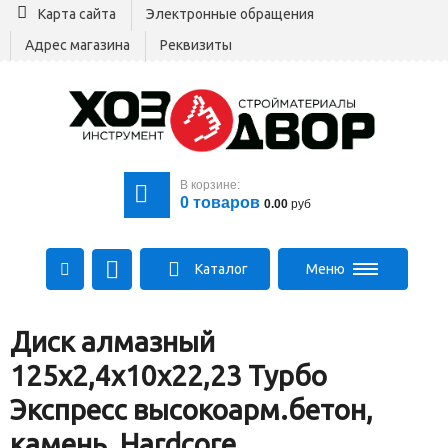
Карта сайта
Электронные обращения
Адрес магазина
Реквизиты
В корзине:
0
товаров
0.00
руб
Каталог
Меню
+375 29 164-00-00
Диск алмазный
+375 29 564-00-00
Все для стройки
125х2,4х10х22,23 Турбо
Log@hozdvor.by
Экспресс высокоарм.бетон,
камень, Hardcore