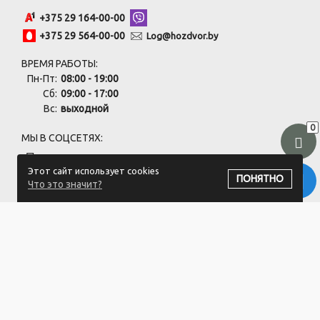
+375 29 164-00-00
+375 29 564-00-00
Log@hozdvor.by
ВРЕМЯ РАБОТЫ:
Пн-Пт:
08:00 - 19:00
Сб:
09:00 - 17:00
Вс:
выходной
0
МЫ В СОЦСЕТЯХ:
Этот сайт использует cookies
ПОНЯТНО
Что это значит?
ПОДПИСАТЬСЯ НА РАССЫЛКУ
ООО "Хоздвор" УНП: 692141437
Магазин "Хоздвор", Минский район, д. Жуков луг, ул. Дорожная
17А/1
Свидетельство 692141437 от 27.06.2019 Выдано Минским
районным исполнительным комитетом.