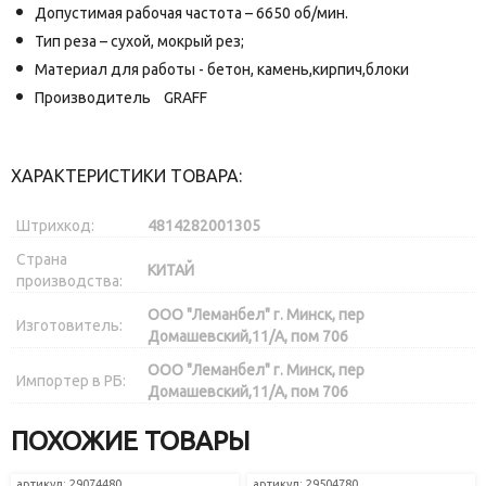
Допустимая рабочая частота – 6650 об/мин.
Тип реза – сухой, мокрый рез;
Материал для работы - бетон, камень,кирпич,блоки
Производитель GRAFF
ХАРАКТЕРИСТИКИ ТОВАРА:
Штрихкод:
4814282001305
Страна
КИТАЙ
производства:
ООО "Леманбел" г. Минск, пер
Изготовитель:
Домашевский,11/А, пом 706
ООО "Леманбел" г. Минск, пер
Импортер в РБ:
Домашевский,11/А, пом 706
ПОХОЖИЕ ТОВАРЫ
артикул: 29074480
артикул: 29504780