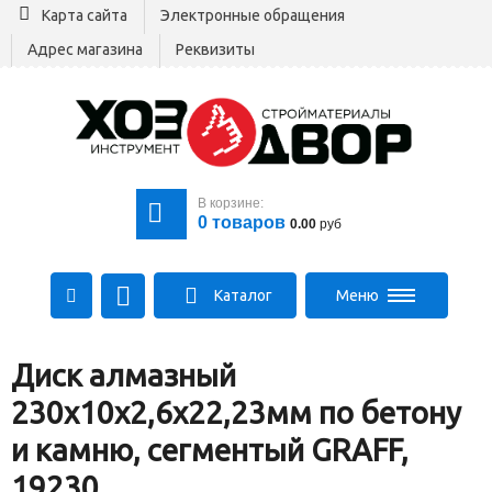
Карта сайта
Электронные обращения
Адрес магазина
Реквизиты
В корзине:
0
товаров
0.00
руб
Каталог
Меню
+375 29 164-00-00
Диск алмазный
+375 29 564-00-00
Все для стройки
230х10х2,6х22,23мм по бетону
Log@hozdvor.by
и камню, сегментый GRAFF,
19230