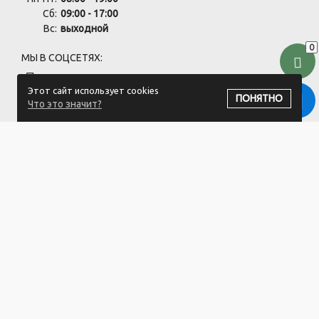
Сб:
09:00 - 17:00
Вс:
выходной
0
МЫ В СОЦСЕТЯХ:
Этот сайт использует cookies
ПОНЯТНО
Что это значит?
ПОДПИСАТЬСЯ НА РАССЫЛКУ
ООО "Хоздвор" УНП: 692141437
Магазин "Хоздвор", Минский район, д. Жуков луг, ул. Дорожная
17А/1
Свидетельство 692141437 от 27.06.2019 Выдано Минским
районным исполнительным комитетом.
Регистрация в Торговом реестре РБ: №725717 от 28.08.2024.
1.Номера уполномоченных рассматривать обращения
покупателей в соответствии с законодательством об обращениях
граждан и юридических лиц: Минский районный исполнительный
комитет, отдел торговли и услуг: +375 17 270-29-14, +375 17 270 33
75.
2.Номер и адрес электронной почты лица, уполномоченного
рассматривать обращения покупателей о нарушении их прав,