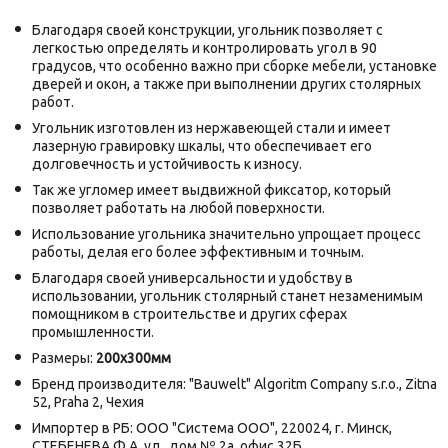
Благодаря своей конструкции, угольник позволяет с
легкостью определять и контролировать угол в 90
градусов, что особенно важно при сборке мебели, установке
дверей и окон, а также при выполнении других столярных
работ.
Угольник изготовлен из нержавеющей стали и имеет
лазерную гравировку шкалы, что обеспечивает его
долговечность и устойчивость к износу.
Так же угломер имеет выдвижной фиксатор, который
позволяет работать на любой поверхности.
Использование угольника значительно упрощает процесс
работы, делая его более эффективным и точным.
Благодаря своей универсальности и удобству в
использовании, угольник столярный станет незаменимым
помощником в строительстве и других сферах
промышленности.
Размеры:
200х300мм
Бренд производителя: "Bauwelt" Algoritm Company s.r.o., Zitna
52, Praha 2, Чехия
Импортер в РБ: ООО "Система ООО", 220024, г. Минск,
СТЕБЕНЕВА Ф.А. ул., дом № 2а, офис 32Б