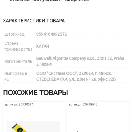
ХАРАКТЕРИСТИКИ ТОВАРА:
Штрихкод:
8594164092572
Страна
КИТАЙ
производства:
Bauwelt Algoritm Company s.r.o., Zitna 52, Praha
Изготовитель:
2, Чехия
Импортер в
ООО "Система ООО", 220024, г. Минск,
РБ:
СТЕБЕНЕВА Ф.А. ул., дом № 2а, офис 32Б
ПОХОЖИЕ ТОВАРЫ
артикул: 20738637
артикул: 20738645