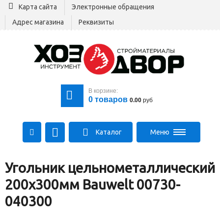
Карта сайта
Электронные обращения
Адрес магазина
Реквизиты
В корзине:
0
товаров
0.00
руб
Каталог
Меню
+375 29 164-00-00
Угольник цельнометаллический
+375 29 564-00-00
Все для стройки
200х300мм Bauwelt 00730-
Log@hozdvor.by
040300