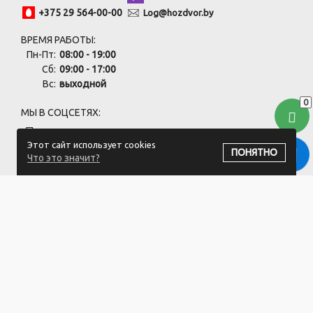
+375 29 564-00-00
Log@hozdvor.by
ВРЕМЯ РАБОТЫ:
Пн-Пт:
08:00 - 19:00
Сб:
09:00 - 17:00
Вс:
выходной
0
МЫ В СОЦСЕТЯХ:
Этот сайт использует cookies
ПОНЯТНО
Что это значит?
ПОДПИСАТЬСЯ НА РАССЫЛКУ
ООО "Хоздвор" УНП: 692141437
Магазин "Хоздвор", Минский район, д. Жуков луг, ул. Дорожная
17А/1
Свидетельство 692141437 от 27.06.2019 Выдано Минским
районным исполнительным комитетом.
Регистрация в Торговом реестре РБ: №725717 от 28.08.2024.
1.Номера уполномоченных рассматривать обращения