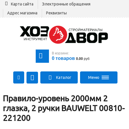
Карта сайта
Электронные обращения
Адрес магазина
Реквизиты
В корзине:
0
товаров
0.00
руб
Каталог
Меню
+375 29 164-00-00
Правило-уровень 2000мм 2
+375 29 564-00-00
Все для стройки
глазка, 2 ручки BAUWELT 00810-
Log@hozdvor.by
221200