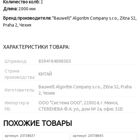
Количество колб:
2
Длина:
2000 мм
Бренд производителя:
"Bauwelt" Algoritm Company s.r.o., Zitna 52,
Praha 2, Чехия
ХАРАКТЕРИСТИКИ ТОВАРА:
Штрихкод:
8594164098505
Страна
КИТАЙ
производства:
Bauwelt Algoritm Company s.r.o., Zitna 52, Praha
Изготовитель:
2, Чехия
Импортер в
ООО "Система ООО", 220024, г. Минск,
РБ:
СТЕБЕНЕВА Ф.А. ул., дом № 2а, офис 32Б
ПОХОЖИЕ ТОВАРЫ
артикул: 20738637
артикул: 20738645