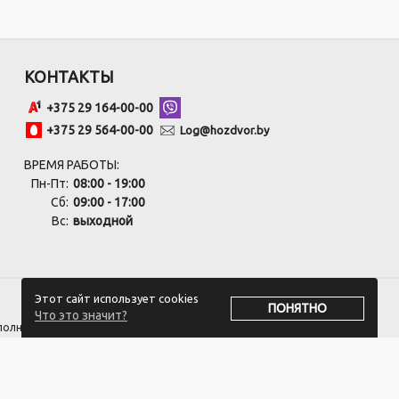
КОНТАКТЫ
+375 29 164-00-00
+375 29 564-00-00
Log@hozdvor.by
ВРЕМЯ РАБОТЫ:
Пн-Пт:
08:00 - 19:00
Сб:
09:00 - 17:00
Вс:
выходной
Этот сайт использует cookies
ПОНЯТНО
Что это значит?
сполнительным комитетом.
оответствии с законодательством об обращениях граждан и юридических
 +375 17 270-29-14, +375 17 270 33 75.
ивать обращения покупателей о нарушении их прав, предусмотренных
ozdvor-Log@3planet.by