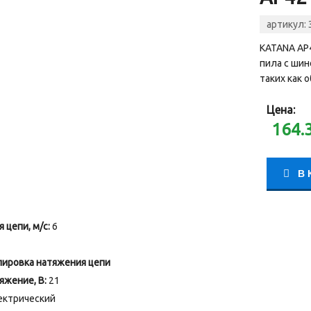
артикул:
KATANA AP
пила с шин
таких как 
Цена:
164.
В 
 цепи, м/с:
6
лировка натяжения цепи
яжение, В:
21
ктрический