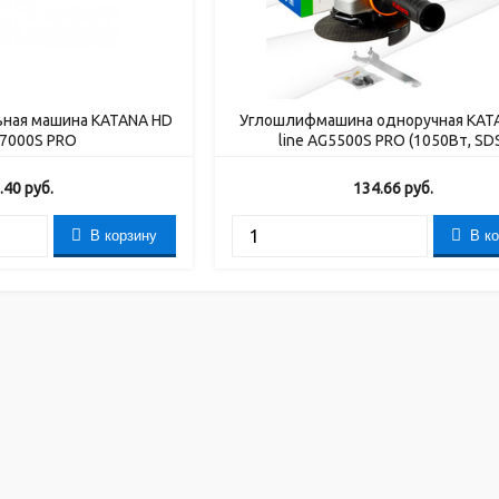
ьная машина KATANA HD
Углошлифмашина одноручная KAT
G7000S PRO
line AG5500S PRO (1050Вт, SD
.40
руб.
134.66
руб.
В корзину
В к