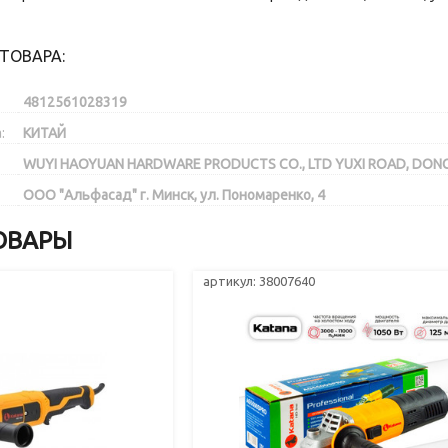
ТОВАРА:
4812561028319
:
КИТАЙ
WUYI HAOYUAN HARDWARE PRODUCTS CO., LTD YUXI ROAD, DONGNA
ООО "Альфасад" г. Минск, ул. Пономаренко, 4
ОВАРЫ
артикул: 38007640