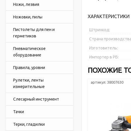
Ножи, лезвия
ХАРАКТЕРИСТИКИ 
Ножовки, пилы
Пистолеты для пен и
Штрихкод:
герметиков
Страна производства
Изготовитель:
Пневматическое
оборудование
Импортер в РБ:
Правила, уровни
ПОХОЖИЕ Т
Рулетки, ленты
артикул: 38007630
измерительные
Слесарный инструмент
Тачки
Терки, гладилки