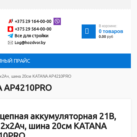
+375 29 164-00-00
В корзине:
+375 29 564-00-00
0
товаров
Все для стройки
0.00
руб
Log@hozdvor.by
ЛНЫЙ ПРАЙС
n 2x2Ач, шина 20см KATANA AP4210PRO
NA AP4210PRO
цепная аккумуляторная 21В,
n 2x2Ач, шина 20см KATANA
10PRO