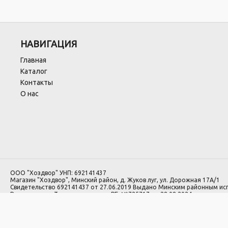
НАВИГАЦИЯ
Главная
Каталог
Контакты
О нас
ООО "Хоздвор" УНП: 692141437
Магазин "Хоздвор", Минский район, д. Жуков луг, ул. Дорожная 17А/1
Свидетельство 692141437 от 27.06.2019 Выдано Минским районным и
Регистрация в Торговом реестре РБ: №725717 от 28.08.2024.
1.Номера уполномоченных рассматривать обращения покупателей в с
лиц: Минский районный исполнительный комитет, отдел торговли и услуг:
2.Номер и адрес электронной почты лица, уполномоченного рассматр
законодательством о защите прав потребителей: +375 29 564 00 00, H