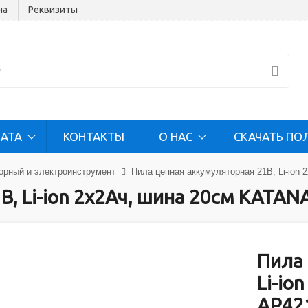
на
Реквизиты
ЛАТА
КОНТАКТЫ
О НАС
СКАЧАТЬ ПО
орный и электроинструмент
Пила цепная аккумуляторная 21В, Li-io
В, Li-ion 2x2Ач, шина 20см KATA
Пила 
Li-io
AP42