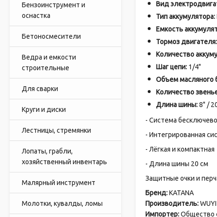
Вид электродвига
Бензоинструмент и
оснастка
Тип аккумулятора:
Емкость аккумулят
Бетоносмесители
Тормоз двигателя:
Количество аккум
Ведра и емкости
Шаг цепи:
1/4"
строительные
Объем масляного б
Для сварки
Количество звенье
Длина шины:
8" / 2
Круги и диски
- Система бесключево
Лестницы, стремянки
- Интегрированная си
- Лёгкая и компактная
Лопаты, грабли,
хозяйственный инвентарь
- Длина шины 20 см
Защитные очки и пер
Малярный инструмент
Бренд:
KATANA
Молотки, кувалды, ломы
Производитель:
WUYI 
Импортер:
Общество с 