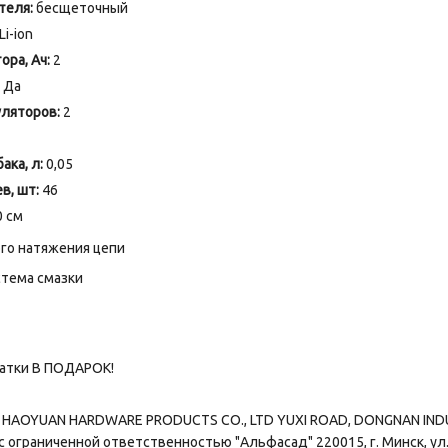
теля:
бесщеточный
Li-ion
ора, Ач:
2
Да
уляторов:
2
ака, л:
0,05
в, шт:
46
0 см
го натяжения цепи
стема смазки
чатки В ПОДАРОК!
HAOYUAN HARDWARE PRODUCTS CO., LTD YUXI ROAD, DONGNAN INDUST
ограниченной ответственностью "Альфасад" 220015, г. Минск, ул. 