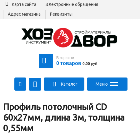
Карта сайта
Электронные обращения
Адрес магазина
Реквизиты
В корзине:
0
товаров
0.00
руб
Каталог
Меню
+375 29 164-00-00
Профиль потолочный CD
+375 29 564-00-00
Все для стройки
60х27мм, длина 3м, толщина
Log@hozdvor.by
0,55мм