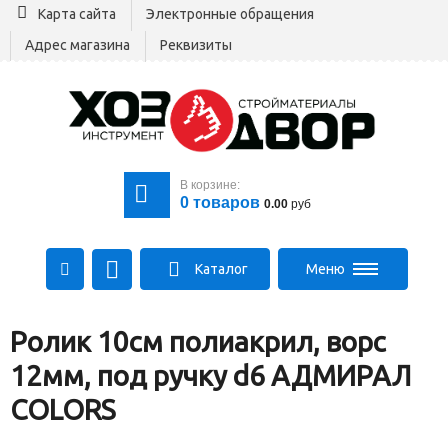
Карта сайта
Электронные обращения
Адрес магазина
Реквизиты
В корзине:
0
товаров
0.00
руб
Каталог
Меню
+375 29 164-00-00
Ролик 10см полиакрил, ворс
+375 29 564-00-00
Все для стройки
12мм, под ручку d6 АДМИРАЛ
Log@hozdvor.by
COLORS