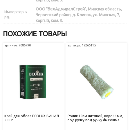
ООО "БелАдмиралСтрой", Минская область,
Импортер в
Червенский район, д. Клинок, ул. Минская, 7,
РБ:
корп. Б, ком. 3.
ПОХОЖИЕ ТОВАРЫ
артикул: 7086790
артикул: 19265115
Клей для обоев ECOLUX ВИНИЛ
Ролик 10см нитяной, ворс 11мм,
250 г
под ручку под ручку d6 Рошма