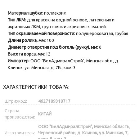
Материал шубки:
полиакрил
Тип ЛКМ:
для красок на водной основе, латексных и
акриловых ЛКМ, грунтовок и акриловых эмалей.
Тип окрашиваемой поверхности:
полушероховатая, грубая
Длина ролика, мм:
100
Диаметр отверстия под бюгель (ручку), мм:
6
Высота ворса, мм:
12
Импортер:
ООО "БелАдмиралСтрой", Минская обл., д.
Клинок, ул. Минская, д. 7Б., ком. 3
ХАРАКТЕРИСТИКИ ТОВАРА:
Штрихкод:
4627189318717
Страна
КИТАЙ
производства:
ООО "БелАдмиралСтрой", Минская область,
Изготовитель:
Червенский район, д. Клинок, ул. Минская, 7,
корп. Б, ком. 3.